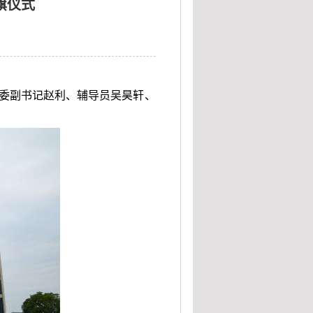
旗仪式
党委副书记赵利、辅导员吴昊轩、